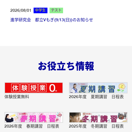
2026/08/01
中学生
テスト
進学研究会 都立Vもぎ(9/13(日))のお知らせ
2026/08/01
小学生
テスト
四谷大塚 第３－６回合不合判定テストのお知らせ
お役立ち情報
2026/08/01
小学生
テスト
ONTES 第２回 小５合格ONEテスト(9/13)のお知らせ
体験授業無料
2026年度 夏期講習 日程表
2026/08/01
小学生
テスト
ONTES 第３回 小６合格ONEテスト(9/13)のお知らせ
2026年度 春期講習 日程表
2025年度 冬期講習 日程表
2026/08/01
中学生
テスト