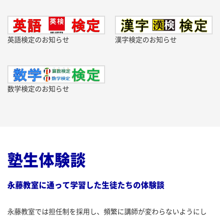
進学研究会 都立Vもぎ(8/30(日))のお知らせ
英語検定のお知らせ
漢字検定のお知らせ
2026/08/05
お知らせ
小学生
小４・５・６ 宿題
2026/07/01
検定
数学検定のお知らせ
第２回 漢検（8/20(木)）のお知らせ
2026/06/04
お知らせ
小学生
中学生
城東地区 私学フェア 進学相談会 ２０２6
塾生体験談
永藤教室に通って学習した生徒たちの体験談
2026/05/25
お知らせ
小学生
中学生
第４5回 中・高入試 受験なんでも相談会
永藤教室では担任制を採用し、頻繁に講師が変わらないようにし