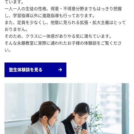
ています。
一人一人の生徒の性格、得意・不得意分野までもはっきり把握
2026/05/25
お知らせ
小学生
中学生
し、学習指導以外に進路指導も行っております。
第９回 フェスタＴＯＫＹＯ 私学から世界へ
また、定員を少なくし、他塾に見られる拡張・拡大主義はとって
おりません。
そのため、クラスに一体感がありやる気に満ちています。
2026/05/25
お知らせ
小学生
そんな永藤教室に実際に通われたお子様の体験談をご覧くださ
第３回 TOKYO GIRLS SCHOOL FESTA
い。
2026/05/19
中学生
補講
塾生体験談を見る
１学期学年末テスト対策のお知らせ
2026/05/19
小学生
テスト
四谷大塚 第２回合不合判定ﾃｽﾄ(7/5)のお知らせ
2026/05/19
小学生
テスト