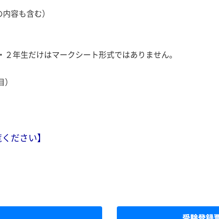
の内容も含む）
２年生だけはマークシート形式ではありません。
目）
覧ください】
月
受験登録