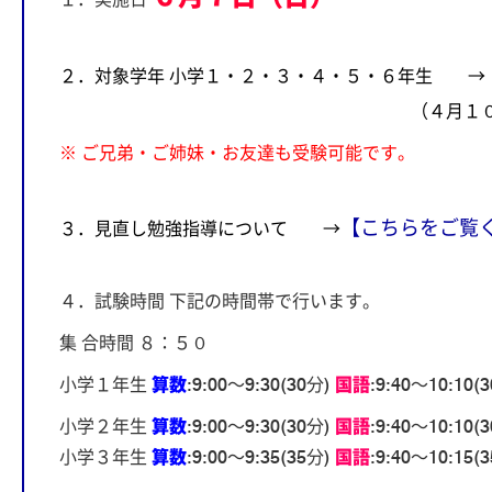
２．対象学年 小学１・２・３・４・５・６年生 →
（４月１０日（金）受
※ ご兄弟・ご姉妹・お友達も受験可能です。
【こちらをご覧
３．見直し勉強指導について
→
４．試験時間 下記の時間帯で行います。
集 合時間 ８：５０
小学１年生
算数
:9:00～9:30(30分)
国語
:9:40～10:10(
小学２年生
算数
:9:00～9:30(30分)
国語
:9:40～10:10(
小学３年生
算数
:9:00～9:35(35分)
国語
:9:40～10:15(