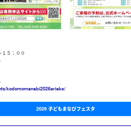
１５：００
D
１
ents/kodomomanabi2026ariake/
2026 子どもまなびフェスタ