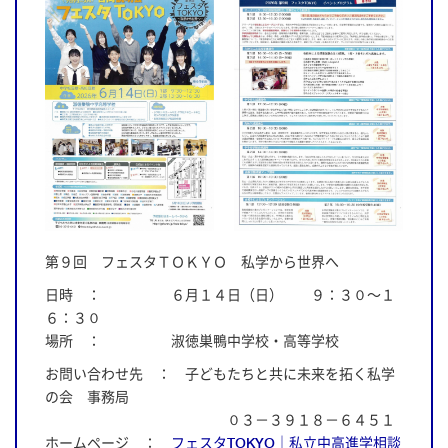
第９回 フェスタＴＯＫＹＯ 私学から世界へ
日時 ： ６月１４日（日） ９：３０～１
６：３０
場所 ： 淑徳巣鴨中学校・高等学校
お問い合わせ先 ： 子どもたちと共に未来を拓く私学
の会 事務局
０３－３９１８－６４５１
ホームページ ：
フェスタTOKYO｜私立中高進学相談