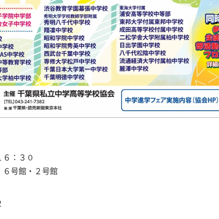
６：３０
６号館・２号館
２